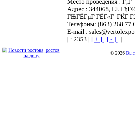
Место проведения : Г‚
Адрес : 344068, ГЈ. ГђГ
ГЊГЁГµГ ГЁГ«Г ГЌГ ГЈ
Телефоны: (863) 268 77 
E-mail : sales@vertolexpo
|
: 2353
|
[ + ]
[ - ]
|
© 2026
Выст