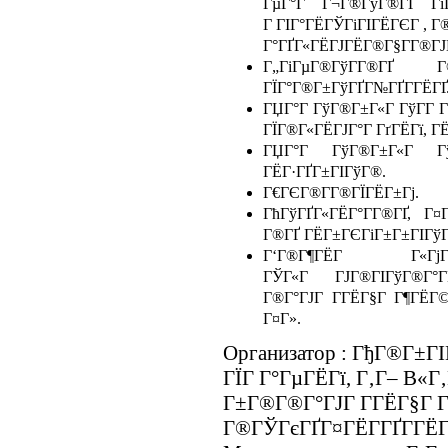
ГµГ°Г Г¬Г®ГўГ®ГҐ ГіГ
Г ГІГ°ГЁГЎГіГІГЁГЄГ , Г
Г°ГҐГ«ГЁГЈГЁГ®Г§Г­Г®ГЈГ®
Г„ГіГµГ®ГўГ­Г®Г
ГЇГ°Г®Г±ГўГҐГ№ГҐГ­ГЁГҐ
ГЏГ°Г ГўГ®Г±Г«Г ГўГ­Г Гї
ГЇГ®Г«ГЁГЈГ°Г ГґГЁГї, Г
ГЏГ°Г ГўГ®Г±Г«Г ГўГ
ГЁГ·ГҐГ±ГІГўГ®.
Г€ГЄГ®Г­Г®ГЇГЁГ±Гј.
ГћГўГҐГ«ГЁГ°Г­Г®ГҐ, Г¤
Г®ГҐ ГЁГ±ГЄГіГ±Г±ГІГўГ®
Г‘Г®Г¶ГЁГ Г«Гј
ГЎГ«Г ГЈГ®ГІГўГ®Г°ГЁ
Г®Г°ГЈГ Г­ГЁГ§Г Г¶ГЁГ©
Г¤Г».
Организатор : ГђГ®Г±ГІ
ГЇГ Г°ГµГЁГї, Г‚Г– В«
Г±Г®Г®Г°ГЈГ Г­ГЁГ§Г Г
Г®ГЎГєГҐГ¤ГЁГ­ГҐГ­ГЁГ