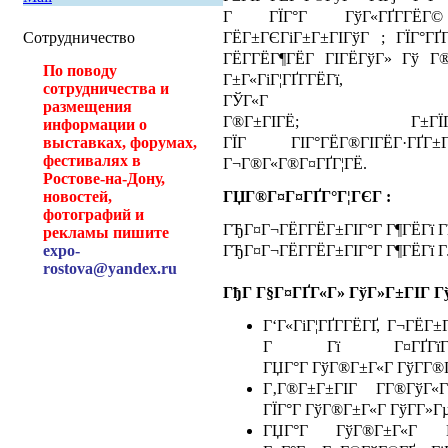
Г ГЇГ°Г ГўГ«ГҐГ­ГЁГ
ГЁГ±ГЄГіГ±Г±ГІГўГ ; ГЇГ°ГҐГ
Сотрудничество
ГЁГ­ГЁГ¶ГЁГ ГІГЁГўГ» Гў Г
По поводу
Г±Г«ГіГ¦ГҐГ­ГЁГї,
сотрудничества и
ГЎГ«Г ГЈГ®ГІ
размещения
Г®Г±ГІГЁ; Г±ГЇГ®
информации о
ГЇГ ГІГ°ГЁГ®ГІГЁГ·ГҐГ
выставках, форумах,
фестивалях в
Г¬Г®Г«Г®Г¤ГҐГ¦ГЁ.
Ростове-на-Дону,
ГЏГ®Г¤Г¤ГҐГ°Г¦ГЄГ :
новостей,
фотографий и
ГЂГ¤Г¬ГЁГ­ГЁГ±ГІГ°Г Г¶ГЁГї
рекламы пишите
ГЂГ¤Г¬ГЁГ­ГЁГ±ГІГ°Г Г¶ГЁГї ГЈ
expo-
rostova@yandex.ru
ГђГ Г§Г¤ГҐГ«Г» ГўГ»Г±ГІГ Г
Г‘Г«ГіГ¦ГҐГ­ГЁГҐ, Г¬ГЁГ
Г Гї Г¤ГҐГїГІГҐГ
ГЏГ°Г ГўГ®Г±Г«Г ГўГ­Г®
Г‚Г®Г±Г±ГІГ Г­Г®ГўГ«
ГЇГ°Г ГўГ®Г±Г«Г ГўГ­Г»Г
ГЏГ°Г ГўГ®Г±Г«Г Г