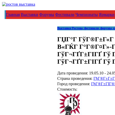
Главная
Выставки
Форумы
Фестивали
Чемпионаты
Ярмарки
Выставки Ростова, фестивали, форумы, 
ГЏГ°Г ГўГ®Г±Г«Г Г
В«ГЌГ Г°Г®Г¤Г»-
ГўГ¬ГҐГ±ГІГҐ Гў
ГўГ¬ГҐГ±ГІГҐ Гў
Дата проведения: 19.05.10 - 24.0
Страна проведения:
ГђГ®Г±Г±Г
Город проведения:
ГђГ®Г±ГІГ®Гў
Стоимость: