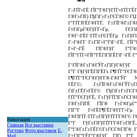
Г–ГҐГ«ГЁ ГЇГ°Г®ГўГҐГ¤ГҐГ­ГЁГї
Г®Г±ГІГј ГђГіГ±Г±ГЄГ®Г© ГЏ
Г°ГҐГЈГЁГ®Г­ГҐ; Г±ГЇГ®Г±Г
Г¤ГіГµГ®ГўГ­Г»Гµ, ГЄГ
Г®Г¬ГЁГ·ГҐГ±ГЄГЁГµ Г±ГўГїГ
Г¬Г®Г­Г Г±ГІГ»Г°ГїГ¬ГЁ, ГЇ
Г»Г¬ГЁ ГІГ®ГўГ Г°Г®ГЇ
ГЇГ°ГҐГ¤ГЇГ°ГЁГїГІГЁГїГ¬ГЁ Г
Г‘ГЇГ®Г±Г®ГЎГ±ГІГўГ®Г
Г°Г Г§ГўГЁГІГЁГѕ Г¶ГҐГ°ГЄГ®Г
Г¶ГҐГ°ГЄГ®ГўГ­Г®-Г®ГЎГ№
ГЁГ©; Г±ГЇГ®Г±Г®ГЎГ±ГІГў
ГіГ±ГЁГ«ГЁГ© ГђГіГ±Г±ГЄ
ГҐГ°ГЄГўГЁ, Г±ГўГҐГІГ±ГЄГ®
Г®Г±ГІГЁ ГЇГ® Г±Г®ГµГ°
ГІГ°Г Г¤ГЁГ¶ГЁГ®Г­Г­Г»Гµ 
Г®ГІГҐГ·ГҐГ±ГІГўГҐГ­Г­Г®Г© Г
Навигация
Г°Г ГўГ±ГІГўГҐГ­Г­Г®Г±ГІ
Главная
Все выставки
Г°Г®Г±Г±ГЁГ©Г±ГЄГ®ГЈГ® Г
Ростова
Фото выставок
E-
Г±ГІГ°ГЁГ°Г®ГўГ ГІГј Г°Г
Mail