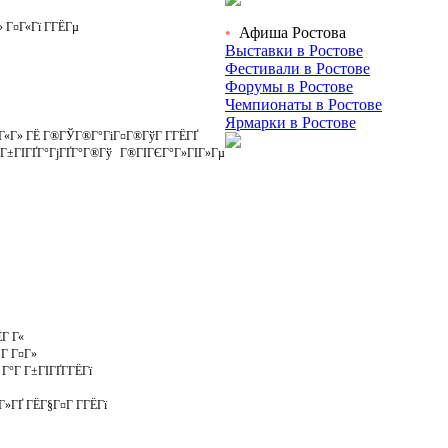
Г¤Г«Гї Г­ГЁГµ
•
Афиша Ростова
Выставки в Ростове
Фестивали в Ростове
Форумы в Ростове
Чемпионаты в Ростове
Ярмарки в Ростове
 Г«Г» ГЁ Г®ГЎГ®Г°ГіГ¤Г®ГўГ Г­ГЁГҐ
Г±ГІГҐГ°ГјГҐГ°Г®Гў Г®ГІГЄГ°Г»ГІГ»Гµ
ЁГ Г«
±Г Г¤Г»
Г°Г Г±ГІГҐГ­ГЁГї
Г»ГҐ ГЁГ§Г¤Г Г­ГЁГї