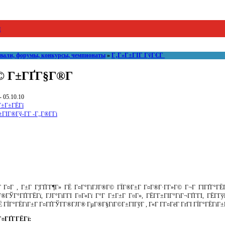
и
ивали, форумы, конкурсы, чемпионаты
»
Г‚Г»Г±ГІГ ГўГЄГ
© Г±ГҐГ§Г®Г­
- 05.10.10
±Г±ГЁГї
ГІГ®Гў-Г­Г -Г„Г®Г­Гі
±Г Г¤Г , Г±Г Г¦ГҐГ­Г¶Г» ГЁ Г¤Г°ГіГЈГ®Г© ГЇГ®Г±Г Г¤Г®Г·Г­Г»Г© Г¬Г ГІГҐГ°
®ГЎГ°ГҐГ­ГЁГї, ГЈГ°ГіГ­ГІ Г¤Г«Гї Г°Г Г±Г±Г Г¤Г», ГЁГ­Г±ГІГ°ГіГ¬ГҐГ­ГІ, ГЁГ­Г
Ё ГЇГ°ГЁГіГ±Г Г¤ГҐГЎГ­Г®ГЈГ® ГµГ®Г§ГїГ©Г±ГІГўГ , Г«Г Г­Г¤ГёГ ГґГІ ГЇГ°ГЁГіГ±
¤ГҐГ­ГЁГї: