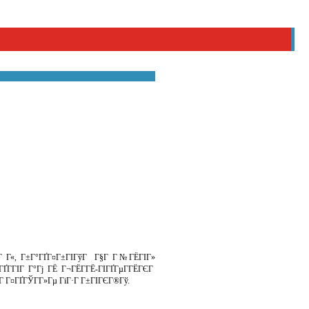
ГЁГ Г«, Г±Г°ГҐГ¤Г±ГІГўГ Г§Г Г№ГЁГІГ»
ўГҐГ­ГІГ Г°Гј ГЁ Г¬ГЁГ­ГЁ-ГІГҐГµГ­ГЁГЄГ
Г Г¤ГҐГЎГ­Г»Гµ ГіГ·Г Г±ГІГЄГ®Гў.