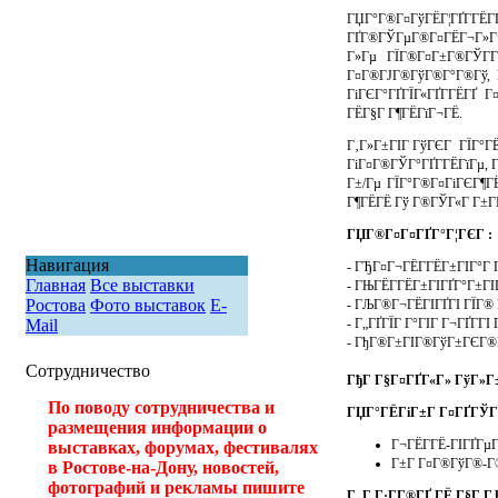
ГЏГ°Г®Г¤ГўГЁГ¦ГҐГ­ГЁГ
ГҐГ®ГЎГµГ®Г¤ГЁГ¬Г»Гµ 
Г»Гµ ГЇГ®Г¤Г±Г®ГЎГ­Г
Г¤Г®ГЈГ®ГўГ®Г°Г®Гў, Г
ГіГЄГ°ГҐГЇГ«ГҐГ­ГЁГҐ 
ГЁГ§Г Г¶ГЁГїГ¬ГЁ.
Г‚Г»Г±ГІГ ГўГЄГ ГЇГ°ГЁ
ГіГ¤Г®ГЎГ°ГҐГ­ГЁГїГµ, 
Г±/Гµ ГЇГ°Г®Г¤ГіГЄГ¶ГЁ
Г¶ГЁГЁ Гў Г®ГЎГ«Г Г±ГІ
ГЏГ®Г¤Г¤ГҐГ°Г¦ГЄГ :
Навигация
- ГЂГ¤Г¬ГЁГ­ГЁГ±ГІГ°Г 
Главная
Все выставки
- ГЊГЁГ­ГЁГ±ГІГҐГ°Г±Г
Ростова
Фото выставок
E-
- ГЉГ®Г¬ГЁГІГҐГІ ГЇГ®
- Г„ГҐГЇГ Г°ГІГ Г¬ГҐГ­Г
Mail
- ГђГ®Г±ГІГ®ГўГ±ГЄГ®Г
Сотрудничество
ГђГ Г§Г¤ГҐГ«Г» ГўГ»Г
По поводу сотрудничества и
ГЏГ°ГЁГіГ±Г Г¤ГҐГЎГ­
размещения информации о
Г¬ГЁГ­ГЁ-ГІГҐГµ
выставках, форумах, фестивалях
Г±Г Г¤Г®ГўГ®-Г®Г
в Ростове-на-Дону, новостей,
фотографий и рекламы пишите
Г„Г Г·Г­Г®ГҐ ГЁ Г§Г 