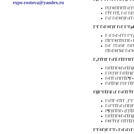
expo-rostova@yandex.ru
ГЄГ®ГІГІГҐГ¤Г¦Г
ГЎГ Г­ГЁ, Г±Г Гі
Г±Г Г¤Г®ГўГ»ГҐ Г
Г‘Г Г¤Г®ГўГ Гї Г Г°Гµ
Г¬Г Г«Г»ГҐ Г Г°Г
ГЇГ°Г®ГҐГЄГІГ» 
Г«Г Г­Г¤ГёГ Гґ
ГЇГ«Г®Г№Г Г¤Г
Г„ГҐГІГ Г«ГЁ ГЁГ­ГІГ
ГґГЁГІГ®Г¤ГЁГ§Г
Г ГЄГўГ Г¤ГЁГ§Г 
Г«ГҐГ±ГІГ­ГЁГ¶Г»
Г¤ГЁГ§Г Г©Г­ ГЁГ
ГЏГ°ГЁГіГ±Г Г¤ГҐГЎГ
Г±ГҐГ¬ГҐГ­Г , Г°
Г±Г°ГҐГ¤Г±ГІГўГ 
Г¶ГўГҐГІГ» (Г¦ГЁ
ГґГЁГІГ®Г¤ГЁГ§Г
Г®ГЎГіГ·ГҐГ­ГЁГҐ
Г’Г®ГўГ Г°Г» Г¤Г«Гї 