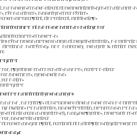
Ё, Г±Г Г¤Г®ГўГ»ГҐ Г¤Г®Г¬ГЁГЄГЁ ГЁ Г®ГІГ®ГЇГЁГІГҐГ«ГјГ­Г»ГҐ Г±ГЁГ±ГІГҐГ¬Г» 
Г­Г», ГЎГ Г±Г±ГҐГ©Г­Г», Г¤ГіГёГҐГўГ»ГҐ ГЄГ ГЎГЁГ­Г»
ЄГ®Г­Г±ГІГ°ГіГЄГ¶ГЁГЁ, ГЇГ Г°Г­ГЁГЄГЁ, ГІГҐГЇГ«ГЁГ¶Г»
ГЁГІГҐГЄГІГіГ°Г ГЁ Г«Г Г­Г¤ГёГ ГґГІГ­Г»Г© Г¤ГЁГ§Г Г©Г­
µГЁГІГҐГЄГІГіГ°Г­Г»ГҐ ГґГ®Г°Г¬Г»
ГЇГ® ГЎГ«Г ГЈГ®ГіГ±ГІГ°Г®Г©Г±ГІГўГі ГЁ Г®Г§ГҐГ«ГҐГ­ГҐГ­ГЁГѕ, Г¬Г ГІГҐГ°ГЁГ
ГІ ГЇГ°ГЁГіГ±Г Г¤ГҐГЎГ­Г»Гµ ГіГ·Г Г±ГІГЄГ®Гў, Г®Г±ГўГҐГ№ГҐГ­ГЁГҐ ГЅГЄ
®ГЄ
ҐГ°ГјГҐГ°Г
 Г©Г­; Г¶ГўГҐГІГ®Г·Г­Г»ГҐ Г ГЄГ±ГҐГ±Г±ГіГ Г°Г»; ГЄГҐГ°Г Г¬ГЁГЄГ
Г©Г­ /ГґГ®Г­ГІГ Г­Г», ГўГ®Г¤Г®ГЇГ Г¤Г»
, ГЄГ Г¬ГЁГ­Г»
­ГІГҐГ°ГјГҐГ°Г
­Г®ГҐ Г°Г Г±ГІГҐГ­ГЁГҐГўГ®Г¤Г±ГІГўГ®
Г Г±Г±Г Г¤Г , Г±Г Г¦ГҐГ­Г¶Г» ГЁ Г¤Г°ГіГЈГ®Г© ГЇГ®Г±Г Г¤Г®Г·Г­Г»Г© Г¬Г ГІГҐГ°Г
Г§Г Г№ГЁГІГ» Г°Г Г±ГІГҐГ­ГЁГ©, ГіГ¤Г®ГЎГ°ГҐГ­ГЁГї, ГЈГ°ГіГ­ГІ Г¤Г«Гї Г°Г Г±Г
ГўГ»ГҐ ГЁ ГЁГ±ГЄГіГ±Г±ГІГўГҐГ­Г­Г»ГҐ), Г±ГіГµГ®Г¶ГўГҐГІГ», ГЈГ®Г°ГёГҐГ·Г­Г»ГҐ 
 Г©Г­; ГґГ«Г®Г°ГЁГ±ГІГЁГЄГ
 ГЁ ГЄГ®Г­Г±ГіГ«ГјГІГ Г¶ГЁГЁ, ГЄГ­ГЁГЈГЁ ГЁ Г±ГЇГҐГ¶ГЁГ Г«ГЁГ§ГЁГ°Г®ГўГ Г­Г­
Г®ГІГ¤Г»ГµГ