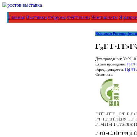
Главная
Выставки
Форумы
Фестивали
Чемпионаты
Ярмарк
Выставки Ростова, фест
Г„Г Г·Г­Г»Г
Дата проведения: 30.09.10 
Страна проведения:
ГђГ®Г
Город проведения:
ГђГ®Г±
Стоимость:
Г‘ГҐГ¬ГҐГ­Г , Г°Г Г±Г
Г°Г Г±ГІГҐГ­ГЁГ©, ГіГ¤Г
Г¤Г«Гї Г¤Г Г·Г­Г®ГЈГ® Г
Г–ГҐГ«ГЁ ГЇГ°Г®ГўГҐГ