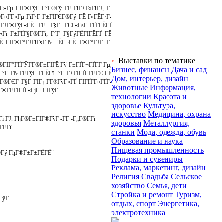
»Гµ ГІГ®ГўГ Г°Г®Гў ГЁ ГіГ±Г«ГіГЈ, Г­
¤Г­Г»Гµ ГіГ·Г Г±ГІГЄГ®Гў ГЁ Г«ГЁГ·Г­
ГЈГ®ГўГ«ГЁ ГЁ Г§Г ГЄГ«ГѕГ·ГҐГ­ГЁГҐ
Гі Г±ГҐГ§Г®Г­Гі; Г°Г Г§ГўГЁГІГЁГҐ ГЁ
 ГЁ ГІГ®Г°ГЈГіГѕГ№ГЁГ¬ГЁ Г®Г°ГЈГ Г­
•
Выставки по тематике
ГІГ°ГҐГЎГ­Г®Г±ГІГЁ Гў Г±ГҐГ¬ГҐГ­Г Гµ,
Бизнес, финансы
Дача и сад
°Г Г№ГЁГўГ Г­ГЁГї Г°Г Г±ГІГҐГ­ГЁГ© ГЁ
Дом, интерьер, дизайн
Г®ГЄГ Г§Г ГІГј Г­Г®ГўГ»ГҐ ГІГҐГ­Г¤ГҐГ­
Животные
Информация,
Г®ГЁГІГҐГ«ГјГ±ГІГўГ .
технологии
Красота и
здоровье
Культура,
искусство
Медицина, охрана
ГЈ. ГђГ®Г±ГІГ®ГўГ -Г­Г -Г„Г®Г­Гі
здоровья
Металлургия,
ГЁГї
станки
Мода, одежда, обувь
Образование и наука
Пищевая промышленность
Г®Гў ГђГ®Г±Г±ГЁГЁ"
Подарки и сувениры
Реклама, маркетинг, дизайн
Религия
Свадьба
Сельское
хозяйство
Семья, дети
Стройка и ремонт
Туризм,
ІГўГ
отдых, спорт
Энергетика,
электротехника