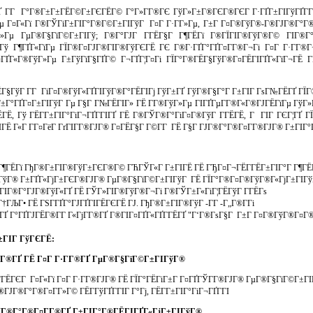
Ґ Г­Г Г°Г®Г±Г±ГЁГ©Г±ГЄГЁГ© Г°Г»Г­Г®ГЄ ГўГ»Г±Г®ГЄГ®ГЄГ Г·ГҐГ±ГІГўГҐГ­Г­Г
Г¤Г«Гї Г®ГЎГіГ±ГІГ°Г®Г©Г±ГІГўГ Г¤Г Г·Г­Г»Гµ, Г±Г Г¤Г®ГўГ®-Г®ГЈГ®Г°Г®Г
»Гµ ГµГ®Г§ГїГ©Г±ГІГў; Г®Г°ГЈГ Г­ГЁГ§Г Г¶ГЁГї Г®ГЇГІГ®ГўГ®Г© ГІГ®Г°
ў Г¶ГҐГ«ГїГµ ГЇГ®Г¤ГЈГ®ГІГ®ГўГЄГЁ ГЄ Г®Г·ГҐГ°ГҐГ¤Г­Г®Г¬Гі Г¤Г Г·Г­Г®Г¬
Г¤ГҐГ«Г®ГўГ»Гµ Г±ГўГїГ§ГҐГ© Г¬ГҐГ¦Г¤Гі ГЇГ°Г®ГЁГ§ГўГ®Г¤ГЁГІГҐГ«ГїГ¬ГЁ
Г§ГўГ Г­Г ГіГ¤Г®ГўГ«ГҐГІГўГ®Г°ГЁГІГј ГўГ±ГҐ ГўГ®Г§Г°Г Г±ГІГ ГѕГ№ГЁГҐ ГЇГ®
Г±Г°ГҐГ¤Г±ГІГўГ Гµ Г§Г Г№ГЁГІГ» ГЁ Г­Г®ГўГ»Гµ ГІГҐГµГ­Г®Г«Г®ГЈГЁГїГµ ГўГ»Г
ГЁ, Гў ГЁГ­Г±ГІГ°ГіГ¬ГҐГ­ГІГҐ ГЁ Г®ГЎГ®Г°ГіГ¤Г®ГўГ Г­ГЁГЁ, Г ГІГ ГЄГ¦ГҐ ГЇ
ГЁ Г«Г Г­Г¤ГёГ ГґГІГ­Г®ГЈГ® Г¤ГЁГ§Г Г©Г­Г ГЁ Г§Г ГЈГ®Г°Г®Г¤Г­Г®ГЈГ® Г±ГІГ°
Г¶ГЁГї ГђГ®Г±ГІГ®ГўГ±ГЄГ®Г© ГЋГЎГ«Г Г±ГІГЁ ГЁ ГЂГ¤Г¬ГЁГ­ГЁГ±ГІГ°Г Г¶ГЁГї 
ІГўГ® Г±ГҐГ«ГјГ±ГЄГ®ГЈГ® ГµГ®Г§ГїГ©Г±ГІГўГ ГЁ ГЇГ°Г®Г¤Г®ГўГ®Г«ГјГ±ГІГў
 ГІГ®Г°ГЈГ®ГўГ«ГҐ ГЁ ГЎГ»ГІГ®ГўГ®Г¬Гі Г®ГЎГ±Г«ГіГ¦ГЁГўГ Г­ГЁГѕ
І Г†ГЉГ• ГЁ ГЅГ­ГҐГ°ГЈГҐГІГЁГЄГЁ ГЈ. ГђГ®Г±ГІГ®ГўГ -Г­Г -Г„Г®Г­Гі
Ґ Г°ГҐГЈГЁГ®Г­Г Г«ГјГ­Г®ГҐ Г®ГІГ¤ГҐГ«ГҐГ­ГЁГҐ "Г‘Г®ГѕГ§Г Г±Г Г¤Г®ГўГ®Г¤
±ГІГ ГўГЄГЁ:
Г®ГҐ ГЁ Г¤Г Г·Г­Г®ГҐ ГµГ®Г§ГїГ©Г±ГІГўГ®
Г­ГЁГЄГ Г¤Г«Гї Г¤Г Г·Г­Г®ГЈГ® ГЁ ГЇГ°ГЁГіГ±Г Г¤ГҐГЎГ­Г®ГЈГ® ГµГ®Г§ГїГ©Г±Г
ЈГ®Г°Г®Г¤Г­Г»Г© ГЁГ­ГўГҐГ­ГІГ Г°Гј, ГЁГ­Г±ГІГ°ГіГ¬ГҐГ­ГІ
ГЈГ®Г°Г®Г¤Г­Г®ГҐ Г±ГІГ°Г®ГЁГІГҐГ«ГјГ±ГІГўГ®