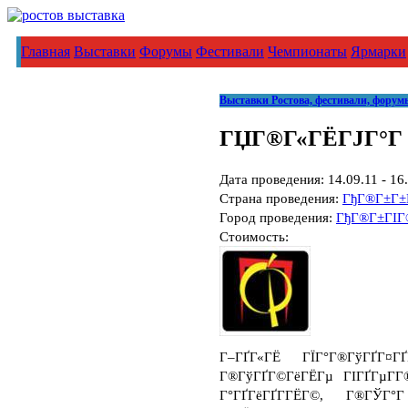
Главная
Выставки
Форумы
Фестивали
Чемпионаты
Ярмарки
Выставки Ростова, фестивали, форум
ГЏГ®Г«ГЁГЈГ°Г 
Дата проведения: 14.09.11 - 16
Страна проведения:
ГђГ®Г±Г±
Город проведения:
ГђГ®Г±ГІГ®
Стоимость:
Г–ГҐГ«ГЁ ГЇГ°Г®ГўГҐГ¤ГҐ
Г®ГўГҐГ©ГёГЁГµ ГІГҐГµГ­Г®
Г°ГҐГёГҐГ­ГЁГ©, Г®ГЎГ