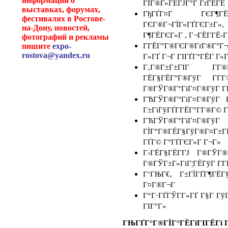
информации о
ГЇГ®Г«ГЁГЈГ°Г ГґГЁГЁ
выставках, форумах,
ГђГҐГ¤Г ГЄГ¶ГЁГ®
фестивалях в Ростове-
ГЄГ®Г¬ГЇГ«ГҐГЄГ±Г»,
на-Дону, новостей,
Г¶ГЁГЄГ«Г , Г¬ГЁГ­ГЁ-
фотографий и рекламы
ГГЁГ°Г®ГЄГ®ГґГ®Г°Г¬Г
пишите
expo-
rostova@yandex.ru
Г»ГҐ Г¬Г ГІГҐГ°ГЁГ Г«
Г‚Г®Г±Г±ГІГ Г­Г®
ГЁГ§ГЁГ°Г®ГўГ Г­Г­
Г®ГЎГ®Г°ГіГ¤Г®ГўГ Г­
ГЋГЎГ®Г°ГіГ¤Г®ГўГ Г
Г±ГіГўГҐГ­ГЁГ°Г­Г®Г© 
ГЋГЎГ®Г°ГіГ¤Г®ГўГ 
ГЇГ°Г®ГЁГ§ГўГ®Г¤Г±ГІГ
ГҐГ© Г°ГҐГЄГ«Г Г¬Г»
Г‹ГЁГ§ГЁГ­ГЈ Г®ГЎГ®
Г®ГЎГ±Г«ГіГ¦ГЁГўГ Г­Г
Г‘ГЊГ€, Г±ГЇГҐГ¶ГЁГ
Г¤Г®Г¬Г
Г“Г·ГҐГЎГ­Г»ГҐ Г§Г ГўГ
ГІГ°Г»
ГЊГҐГ°Г®ГЇГ°ГЁГїГІГЁГї Г