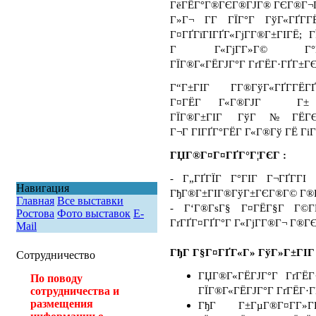
ГёГЁГ°Г®ГЄГ®ГЈГ® ГЄГ®Г¬ГЇ
Г»Г¬ Г­Г ГЇГ°Г ГўГ«ГҐГ­Г
Г¤ГҐГїГІГҐГ«ГјГ­Г®Г±ГІГЁ; 
Г Г«ГјГ­Г»Г© Г°Г»Г­
ГЇГ®Г«ГЁГЈГ°Г ГґГЁГ·ГҐГ±Г
Г“Г±ГІГ Г­Г®ГўГ«ГҐГ­ГЁ
Г¤ГЁГ Г«Г®ГЈГ Г± ГЇГ
ГЇГ®Г±ГІГ ГўГ№ГЁГЄГ 
Г¬Г ГІГҐГ°ГЁГ Г«Г®Гў ГЁ ГіГ
ГЏГ®Г¤Г¤ГҐГ°Г¦ГЄГ :
- Г„ГҐГЇГ Г°ГІГ Г¬ГҐГ­ГІ
Навигация
ГђГ®Г±ГІГ®ГўГ±ГЄГ®Г© Г®
Главная
Все выставки
- Г‘Г®ГѕГ§ Г¤ГЁГ§Г Г©Г­
Ростова
Фото выставок
E-
ГґГҐГ¤ГҐГ°Г Г«ГјГ­Г®Г¬ Г®ГЄ
Mail
ГђГ Г§Г¤ГҐГ«Г» ГўГ»Г±ГІГ
Сотрудничество
ГЏГ®Г«ГЁГЈГ°Г ГґГЁГ
По поводу
ГЇГ®Г«ГЁГЈГ°Г ГґГЁГ·Г
сотрудничества и
размещения
ГђГ Г±ГµГ®Г¤Г­Г