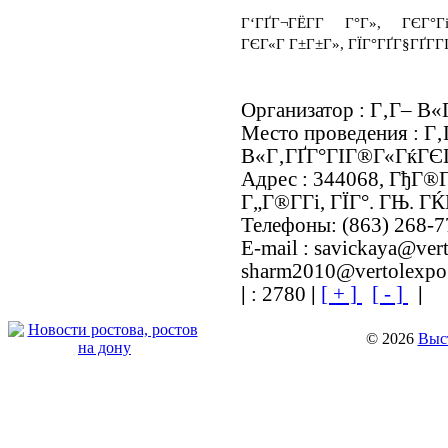
Г‘ГҐГ¬ГЁГ­Г Г°Г», ГЄГ°Г
ГЄГ«Г Г±Г±Г», ГЇГ°ГҐГ§ГҐГ­Г
Организатор : Г‚Г– 
Место проведения : Г‚
В«Г‚ГҐГ°ГІГ®Г«ГќГЄ
Адрес : 344068, ГђГ®
Г„Г®Г­Гі, ГЇГ°. ГЊ. Г
Телефоны: (863) 268-7
E-mail : savickaya@vert
sharm2010@vertolexpo
|
: 2780
|
[ + ]
[ - ]
|
© 2026
Выст