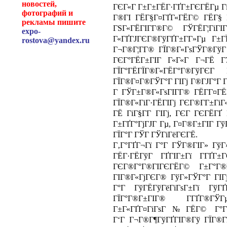
новостей,
ГЄГ«Г Г±Г±ГЁГ·ГҐГ±ГЄГЁГµ ГіГ
фотографий и
Г®ГІ ГЁГ§Г¤ГҐГ«ГЁГ© ГЁГ§
рекламы пишите
ГЅГ«ГЁГІГ­Г®Г© ГЎГЁГ¦ГіГІ
expo-
Г«ГҐГЈГЄГ®ГўГҐГ±Г­Г»Гµ Г±
rostova@yandex.ru
Г¬Г®Г¦Г­Г® ГЇГ®Г«ГѕГЎГ®ГўГ
ГЄГ°ГЁГ±ГІГ Г«Г«Г Г¬ГЁ ГЎ
ГЇГ°ГЁГЇГ®Г«ГЁГ°Г®ГўГ
ГЇГ®Г¤Г®ГЎГ°Г ГІГј Г®ГЈГ°Г Г­Г
Г ГЎГ±Г®Г«ГѕГІГ­Г® ГЁГ­Г¤ГЁГ
ГЇГ®Г«ГіГ·ГЁГІГј ГЄГ®Г­Г±Гі
ГЁ ГіГ§Г­Г ГІГј, ГЄГ ГЄГЁГҐ 
Г±ГҐГ°ГјГЈГ Гµ, Г¤Г®Г±ГІГ Гў
ГЇГ°Г ГЎГ ГЎГіГёГЄГЁ.
Г‚Г°ГҐГ¬Гї Г°Г ГЎГ®ГІГ» Гў
ГЁГ·ГЁГўГ ГҐГІГ±Гї Г­ГҐГ
ГЄГ®Г°Г®ГІГЄГЁГ© Г±Г°Г®
ГІГ®Г«ГјГЄГ® ГўГ»ГЎГ°Г ГІГ
Г°Г ГўГЁГўГёГіГѕГ±Гї Гў
ГЇГ°Г®Г±ГІГ® Г­ГҐГ®
Г±Г«ГҐГ¤ГіГѕГ№ГЁГ© Г°
Г‘Г Г¬Г®Г¶ГўГҐГІГ®Гў ГЇГ®Г