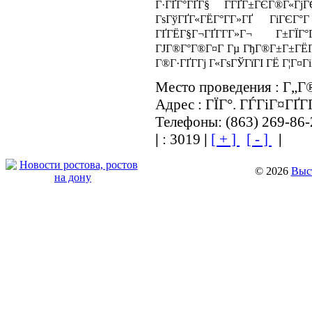
Г·ГҐГ°ГҐГ§ Г­ГҐГ±ГЄГ®Г«Гј
ГѕГўГҐГ«ГЁГ°Г­Г»ГҐ ГіГЄГ°
ГҐГЁГ§Г¬ГҐГ­Г­Г»Г¬ Г±
ГЈГ®Г°Г®Г¤Г Гµ ГђГ®Г±Г±ГЁГЁ
Г®Г·ГҐГ­Гј Г«ГѕГЎГїГІ ГЁ Г¦Г¤Гі
Место проведения : Г„
Адрес : ГЇГ°. ГЃГіГ¤ГҐ
Телефоны: (863) 269-86-
|
: 3019
|
[ + ]
[ - ]
|
© 2026
Выст