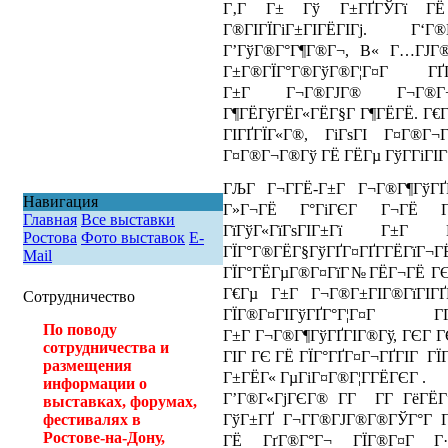
Г‚Г Г± Гў Г±ГҐГЎГї ГЁ 
Г®ГІГЇГіГ±ГІГЁГІГј. Г‘
Г’ГўГ®Г°Г¶Г®Г¬, В« Г…ГЈГ®
Г±Г®ГЇГ°Г®ГўГ®Г¦Г¤Г Г
Г±Г Г¬Г®ГЈГ® Г¬Г®Г¬
Г¶ГЁГўГЁГ«ГЁГ§Г Г¶ГЁГЁ. Г€Г¬Г
ГІГҐГЇГ«Г®, ГіГѕГІ Г¤Г®Г¬
Г¤Г®Г¬Г®Гў ГЁ ГЁГµ ГўГ­ГіГІГ°
ГЉГ Г¬Г­ГЁ-Г±Г Г¬Г®Г¶ГўГҐГ
Навигация
Г»Г¬ГЁ Г°ГіГЄГ Г¬ГЁ Гѕ
Главная
Все выставки
ГїГўГ«ГїГѕГІГ±Гї Г±Г Г
Ростова
Фото выставок
E-
ГЇГ°Г®ГЁГ§ГўГҐГ¤ГҐГ­ГЁГї
Mail
ГЇГ°ГЁГµГ®Г¤ГїГ№ГЁГ¬ГЁ ГЄ 
Г€Гµ Г±Г Г¬Г®Г±ГІГ®ГїГІГҐ
Сотрудничество
ГЇГ®Г¤ГІГўГҐГ°Г¦Г¤Г 
По поводу
Г±Г Г¬Г®Г¶ГўГҐГІГ®Гў, ГЄГ Г
сотрудничества и
ГІГ ГЄ ГЁ ГЇГ°ГҐГ¤Г¬ГҐГІГ ГЇ
размещения
Г±ГЁГ« ГµГіГ¤Г®Г¦Г­ГЁГЄГ .
информации о
Г’Г®Г«ГјГЄГ® Г­Г Г­Г ГёГЁ
выставках, форумах,
ГўГ±ГҐ Г¬Г­Г®ГЈГ®Г®ГЎГ°Г Г
фестивалях в
Ростове-на-Дону,
ГЁ ГґГ®Г°Г¬ ГЇГ®Г¤Г 