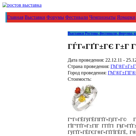
Главная
Выставки
Форумы
Фестивали
Чемпионаты
Ярмарки
Выставки Ростова, фестивали, форумы, 
ГЃГ«ГҐГ±ГЄ Г±Г 
Дата проведения: 22.12.11 - 25.1
Страна проведения:
ГђГ®Г±Г±Г
Город проведения:
ГђГ®Г±ГІГ®Гў
Стоимость:
Г“Г¤ГЁГўГЁГІГҐГ«ГјГ­Г»Г©
ГЇГ°ГҐГ¤Г±ГІГ Г­ГҐГІ Г§Г¤ГҐ
ГўГҐГ«ГЁГЄГ®Г«ГҐГЇГЁГЁ, Г®