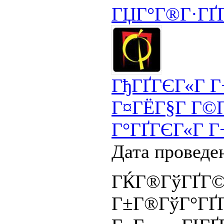
ГЏГ°Г®Г·ГҐГ
ГђГҐГЄГ«Г Г¬
Г¤ГЁГ§Г Г©Г
Г°ГҐГЄГ«Г Г
Дата проведен
ГЌГ®ГўГҐГ©
Г±Г®ГўГ°ГҐГ