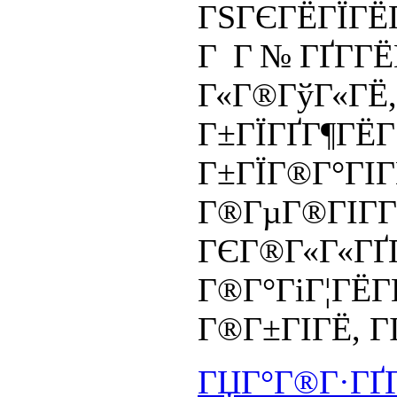
ГЅГЄГЁГЇГ
Г Г№ГҐГ­ГЁ
Г«Г®ГўГ
Г±ГЇГҐГ¶ГЁ
Г±ГЇГ®Г°ГІГ
Г®ГµГ®ГІГ­Г
ГЄГ®Г«Г«ГҐГ
Г®Г°ГіГ¦ГЁГҐ
Г®Г±ГІГЁ, Г
ГЏГ°Г®Г·ГҐГ