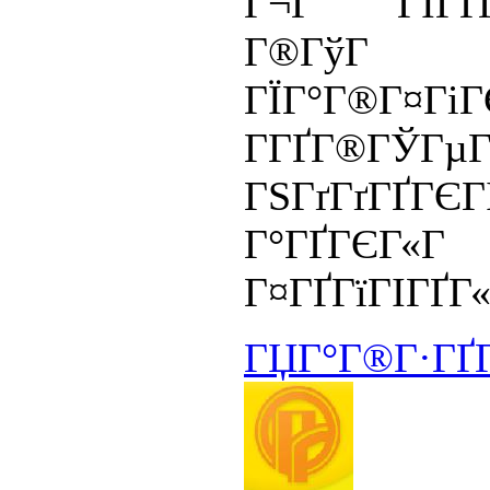
Г¬Г ГІГҐ
Г®ГўГ 
ГЇГ°Г®Г¤ГіГ
Г­ГҐГ®ГЎГ
ГЅГґГґГҐГЄГ
Г°ГҐГЄ
Г¤ГҐГїГІГҐГ«
ГЏГ°Г®Г·ГҐГ