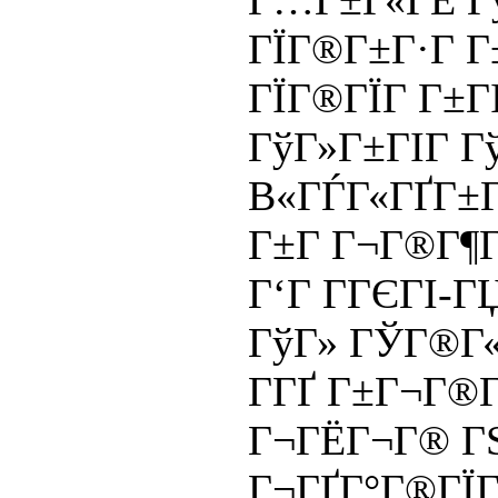
Г…Г±Г«ГЁ Гў
ГЇГ®Г±Г·Г Г
ГЇГ®ГЇГ Г±ГІ
ГўГ»Г±ГІГ Г
В«ГЃГ«ГҐГ±
Г±Г Г¬Г®Г¶
Г‘Г Г­ГЄГІ-
ГўГ» ГЎГ®Г«
Г­ГҐ Г±Г¬Г®
Г¬ГЁГ¬Г® Г
Г¬ГҐГ°Г®ГЇГ