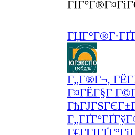
ГЇГ°Г®Г¤ГіГ
ГЏГ°Г®Г·ГҐГ
Г„Г®Г¬, ГЁГ­
Г¤ГЁГ§Г Г©Г
ГћГЈГЅГЄГ±Г
Г„ГҐГ°ГҐГў
Г€Г­ГІГҐГ°Г