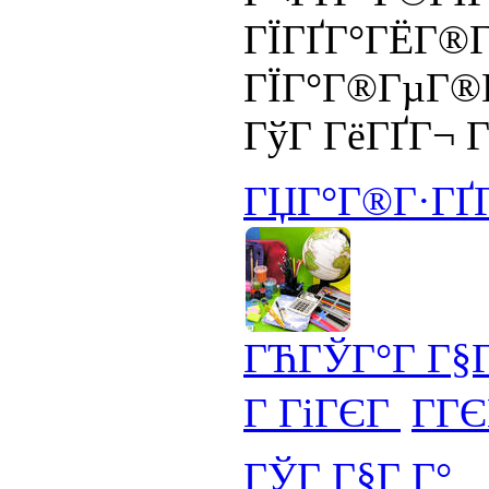
ГЇГҐГ°ГЁГ®
ГЇГ°Г®ГµГ®
ГўГ ГёГҐГ¬ 
ГЏГ°Г®Г·ГҐГ
ГЋГЎГ°Г Г§Г
Г ГіГЄГ
ГГ
ГЎГ Г§Г Г°