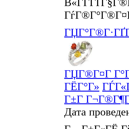
В«ГЃГҐГ
ГѓГ®Г°Г®Г¤
ГЏГ°Г®Г·ГҐГ
ГЏГ®Г¤Г Г°Г
ГЁГ°Г»
ГЃГ«
Г±Г Г¬Г®Г¶
Дата проведен