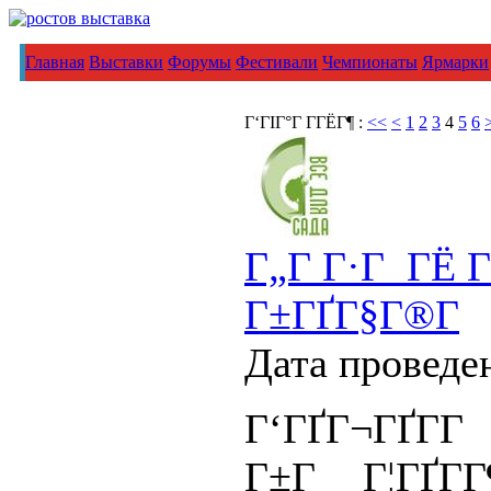
Главная
Выставки
Форумы
Фестивали
Чемпионаты
Ярмарки
Г‘ГІГ°Г Г­ГЁГ¶ :
<<
<
1
2
3
4
5
6
Г„Г Г·Г ГЁ 
Г±ГҐГ§Г®Г­
Дата проведен
Г‘ГҐГ¬ГҐГ
Г±Г Г¦ГҐГ­