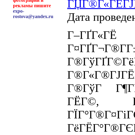
ГЏГ®Г«ГЁГЈГ
фотографий и
рекламы пишите
expo-
Дата проведен
rostova@yandex.ru
Г–ГҐГ«ГЁ Г
Г¤ГҐГ¬Г®Г
Г®ГўГҐГ
Г®Г«Г®
Г®ГўГ Г¶ГЁ
ГЁГ©, Г
ГЇГ°Г®Г
ГёГЁГ°Г®ГЄ