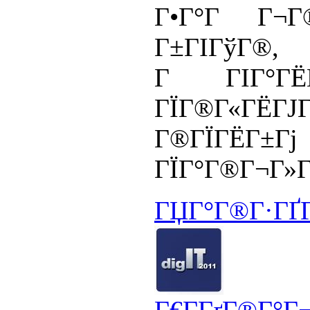
Г•Г°Г Г¬Г
Г±ГІГўГ®,
Г ГІГ°Г
ГЇГ®Г«ГЁГЈ
Г®ГЇГЁГ±Гј
ГЇГ°Г®Г¬Г»Г
ГЏГ°Г®Г·ГҐГ