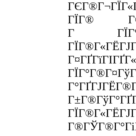
ГЄГ®Г¬ГЇГ
ГЇГ® Г®Г
Г ГЇГ°Г
ГЇГ®Г«ГЁГЈ
Г¤ГҐГїГІГҐГ«
ГЇГ°Г®Г¤
Г°ГҐГЈГЁГ®Г
Г±Г®ГўГ°ГҐГ
ГЇГ®Г«ГЁГЈ
Г®ГЎГ®Г°ГіГ