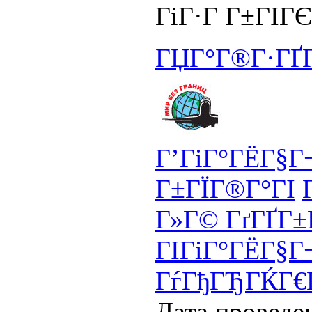
ГіГ·Г Г±ГІГ
ГЏГ°Г®Г·ГҐГ
Г’ГіГ°ГЁГ§Г
Г±ГЇГ®Г°ГІ
Г»Г© ГґГҐГ±
ГІГіГ°ГЁГ§
ГѓГђГЂГЌГ€
Дата проведен